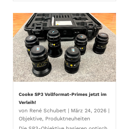
Cooke SP3 Vollformat-Primes jetzt im
Verleih!
von
René Schubert
|
März 24, 2026
|
Objektive
,
Produktneuheiten
Die SP3-Objektive basieren optisch