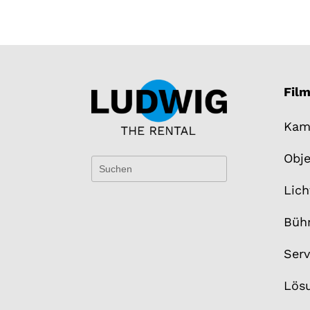
Fil
Kam
Obje
Lich
Büh
Serv
Lös