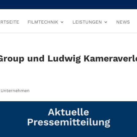
RTSEITE
FILMTECHNIK
LEISTUNGEN
NEWS
roup und Ludwig Kameraverle
,
Unternehmen