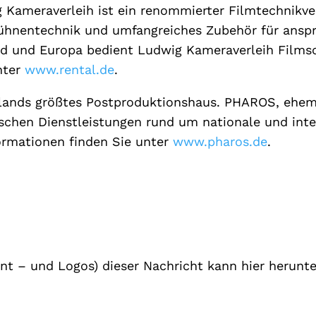
g Kameraverleih ist ein renommierter Filmtechnikv
̈hnentechnik und umfangreiches Zubehör für ansp
d und Europa bedient Ludwig Kameraverleih Films
nter
www.rental.de
.
lands größtes Postproduktionshaus. PHAROS, ehema
ischen Dienstleistungen rund um nationale und int
ormationen finden Sie unter
www.pharos.de
.
int – und Logos) dieser Nachricht kann hier herunt
s