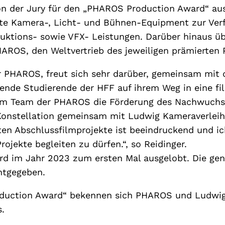
n der Jury für den „PHAROS Production Award“ au
tigte Kamera-, Licht- und Bühnen-Equipment zur V
duktions- sowie VFX- Leistungen. Darüber hinaus 
ROS, den Weltvertrieb des jeweiligen prämierten P
 der PHAROS, freut sich sehr darüber, gemeinsam 
ende Studierende der HFF auf ihrem Weg in eine fi
t dem Team der PHAROS die Förderung des Nachwuch
 Konstellation gemeinsam mit Ludwig Kameraverleih 
chten Abschlussfilmprojekte ist beeindruckend und i
jekte begleiten zu dürfen.“, so Reidinger.
d im Jahr 2023 zum ersten Mal ausgelobt. Die gena
ntgegeben.
oduction Award“ bekennen sich PHAROS und Ludwig 
s.