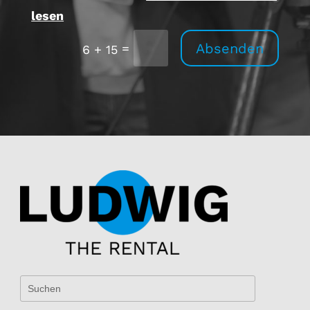
lesen
Absenden
=
6 + 15