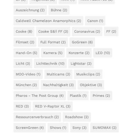
Auszeichnung
(2)
Bühne
(2)
Caldwell Chameleon Anamorphics
(2)
Canon
(1)
Cooke
(8)
Cooke S8/i FF
(3)
Coronavirus
(2)
FF
(2)
Filmset
(2)
Full Format
(2)
GoGreen
(6)
Hand-On
(5)
Kamera
(5)
Konzerte
(2)
LED
(10)
Licht
(3)
Lichttechnik
(10)
Lightstar
(2)
MOO-Video
(1)
Multicams
(3)
Musikclips
(2)
München
(2)
Nachhaltigkeit
(3)
Objektive
(3)
Pharos - The Post Group
(4)
Plastik
(1)
Primes
(2)
RED
(3)
RED V-Raptor XL
(3)
Ressourcenverbrauch
(2)
Roadshow
(2)
ScreenGreen
(4)
Shows
(1)
Sony
(3)
SUMOMAX
(2)