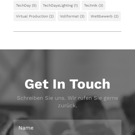
TechDay
(5)
TechDaysLighting
(1)
Technik
(3)
Virtual Production
(2)
Vollformat
(3)
Wettbewerb
(2)
Get In Touch
Schreiben Sie uns. Wir rufen Sie gerne
zurück.