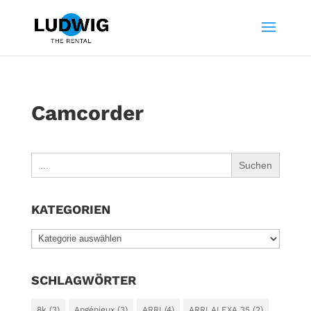
Camcorder
Search
for:
KATEGORIEN
KATEGORIEN
SCHLAGWÖRTER
8k
(3)
Angénieux
(3)
ARRI
(4)
ARRI ALEXA 35
(2)