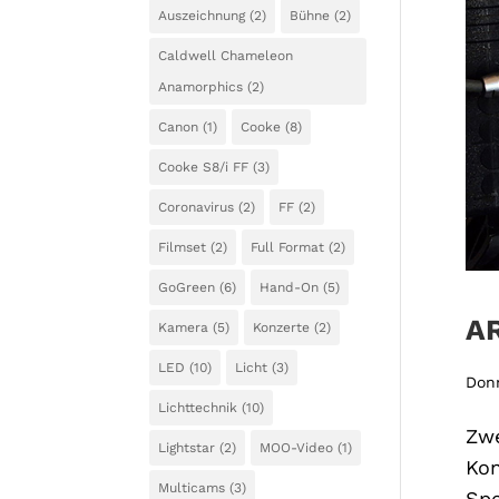
Auszeichnung
(2)
Bühne
(2)
Caldwell Chameleon
Anamorphics
(2)
Canon
(1)
Cooke
(8)
Cooke S8/i FF
(3)
Coronavirus
(2)
FF
(2)
Filmset
(2)
Full Format
(2)
GoGreen
(6)
Hand-On
(5)
AR
Kamera
(5)
Konzerte
(2)
LED
(10)
Licht
(3)
Donn
Lichttechnik
(10)
Zwe
Lightstar
(2)
MOO-Video
(1)
Kon
Multicams
(3)
Spe