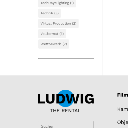
TechDaysLighting
(1)
Technik
(3)
Virtual Production
(2)
Vollformat
(3)
Wettbewerb
(2)
Fil
Kam
Obje