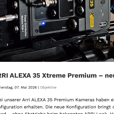
RI ALEXA 35 Xtreme Premium – neu
erstag, 07. Mai 2026
|
Objektive
i unserer Arri ALEXA 35 Premium Kameras haben e
figuration erhalten. Die neue Konfiguration bring
ed – ohne Abstriche beim bekannten ARRI Look. Hei