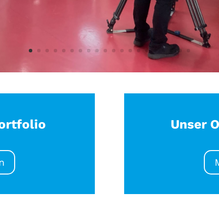
rtfolio
Unser O
n