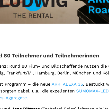
nd 80 Teilnehmer und Teilnehmerinnen
enz! Rund 80 Film- und Bildschaffende nutzen die 
zig, Frankfurt/M., Hamburg, Berlin, München und Kö
ist Programm – die neue
ARRI ALEXA 35
. Bestückt 
t sorgten dabei, u.a., die exzellenten
SUMOMAX-LED
es-Aggregate.
r) und
Jens Dittmar
(Technical Sales) leiteten die V