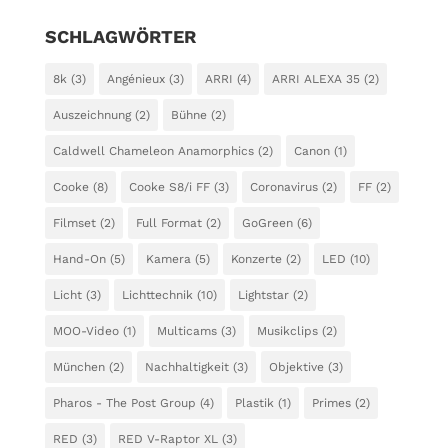
SCHLAGWÖRTER
8k
(3)
Angénieux
(3)
ARRI
(4)
ARRI ALEXA 35
(2)
Auszeichnung
(2)
Bühne
(2)
Caldwell Chameleon Anamorphics
(2)
Canon
(1)
Cooke
(8)
Cooke S8/i FF
(3)
Coronavirus
(2)
FF
(2)
Filmset
(2)
Full Format
(2)
GoGreen
(6)
Hand-On
(5)
Kamera
(5)
Konzerte
(2)
LED
(10)
Licht
(3)
Lichttechnik
(10)
Lightstar
(2)
MOO-Video
(1)
Multicams
(3)
Musikclips
(2)
München
(2)
Nachhaltigkeit
(3)
Objektive
(3)
Pharos - The Post Group
(4)
Plastik
(1)
Primes
(2)
RED
(3)
RED V-Raptor XL
(3)