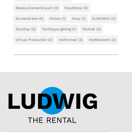
Ressourcenverbrauch
(2)
Roadshow
(2)
ScreenGreen
(4)
Shows
(1)
Sony
(3)
SUMOMAX
(2)
TechDay
(5)
TechDaysLighting
(1)
Technik
(3)
Virtual Production
(2)
Vollformat
(3)
Wettbewerb
(2)