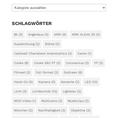
KATEGORIEN
SCHLAGWÖRTER
8k
(3)
Angénieux
(3)
ARRI
(4)
ARRI ALEXA 35
(2)
Auszeichnung
(2)
Bühne
(2)
Caldwell Chameleon Anamorphics
(2)
Canon
(1)
Cooke
(8)
Cooke S8/i FF
(3)
Coronavirus
(2)
FF
(2)
Filmset
(2)
Full Format
(2)
GoGreen
(6)
Hand-On
(5)
Kamera
(5)
Konzerte
(2)
LED
(10)
Licht
(3)
Lichttechnik
(10)
Lightstar
(2)
MOO-Video
(1)
Multicams
(3)
Musikclips
(2)
München
(2)
Nachhaltigkeit
(3)
Objektive
(3)