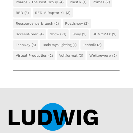
Pharos - The Post Group
(4)
Plastik
(1)
Primes
(2)
RED
(3)
RED V-Raptor XL
(3)
Ressourcenverbrauch
(2)
Roadshow
(2)
ScreenGreen
(4)
Shows
(1)
Sony
(3)
SUMOMAX
(2)
TechDay
(5)
TechDaysLighting
(1)
Technik
(3)
Virtual Production
(2)
Vollformat
(3)
Wettbewerb
(2)