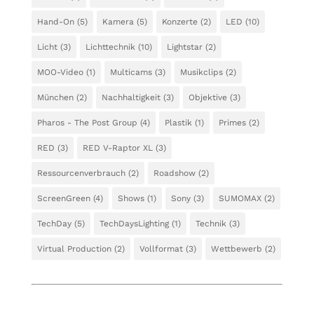
Hand-On
(5)
Kamera
(5)
Konzerte
(2)
LED
(10)
Licht
(3)
Lichttechnik
(10)
Lightstar
(2)
MOO-Video
(1)
Multicams
(3)
Musikclips
(2)
München
(2)
Nachhaltigkeit
(3)
Objektive
(3)
Pharos - The Post Group
(4)
Plastik
(1)
Primes
(2)
RED
(3)
RED V-Raptor XL
(3)
Ressourcenverbrauch
(2)
Roadshow
(2)
ScreenGreen
(4)
Shows
(1)
Sony
(3)
SUMOMAX
(2)
TechDay
(5)
TechDaysLighting
(1)
Technik
(3)
Virtual Production
(2)
Vollformat
(3)
Wettbewerb
(2)