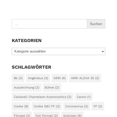
Search
for:
KATEGORIEN
KATEGORIEN
SCHLAGWÖRTER
8k
(3)
Angénieux
(3)
ARRI
(4)
ARRI ALEXA 35
(2)
Auszeichnung
(2)
Bühne
(2)
Caldwell Chameleon Anamorphics
(2)
Canon
(1)
Cooke
(8)
Cooke S8/i FF
(3)
Coronavirus
(2)
FF
(2)
Filmset
(2)
Full Format
(2)
GoGreen
(6)