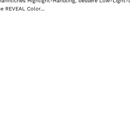
mähnliches Highlight-Handling, bessere Low-Light-
e REVEAL Color...