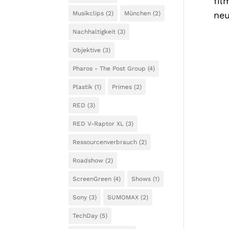
fil
Musikclips
(2)
München
(2)
neu
Nachhaltigkeit
(3)
Objektive
(3)
Pharos - The Post Group
(4)
Plastik
(1)
Primes
(2)
RED
(3)
RED V-Raptor XL
(3)
Ressourcenverbrauch
(2)
Roadshow
(2)
ScreenGreen
(4)
Shows
(1)
Sony
(3)
SUMOMAX
(2)
TechDay
(5)