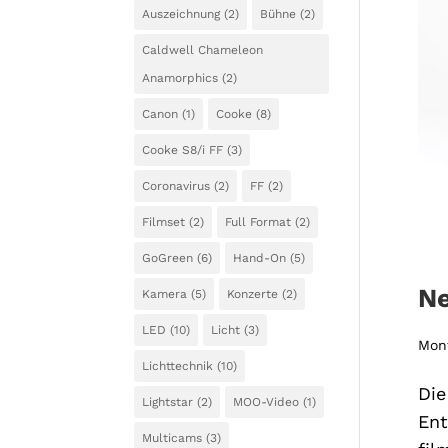
Auszeichnung
(2)
Bühne
(2)
Caldwell Chameleon
Anamorphics
(2)
Canon
(1)
Cooke
(8)
Cooke S8/i FF
(3)
Coronavirus
(2)
FF
(2)
Filmset
(2)
Full Format
(2)
GoGreen
(6)
Hand-On
(5)
Ne
Kamera
(5)
Konzerte
(2)
LED
(10)
Licht
(3)
Mont
Lichttechnik
(10)
Die
Lightstar
(2)
MOO-Video
(1)
Ent
Multicams
(3)