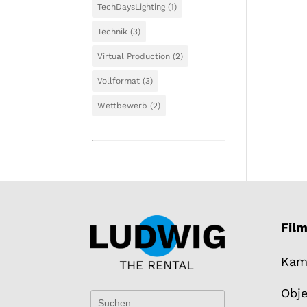
TechDaysLighting
(1)
Technik
(3)
Virtual Production
(2)
Vollformat
(3)
Wettbewerb
(2)
Fil
Kam
Obje