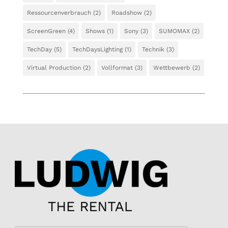
Ressourcenverbrauch
(2)
Roadshow
(2)
ScreenGreen
(4)
Shows
(1)
Sony
(3)
SUMOMAX
(2)
TechDay
(5)
TechDaysLighting
(1)
Technik
(3)
Virtual Production
(2)
Vollformat
(3)
Wettbewerb
(2)