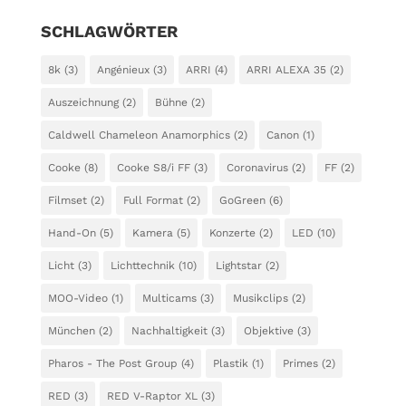
SCHLAGWÖRTER
8k
(3)
Angénieux
(3)
ARRI
(4)
ARRI ALEXA 35
(2)
Auszeichnung
(2)
Bühne
(2)
Caldwell Chameleon Anamorphics
(2)
Canon
(1)
Cooke
(8)
Cooke S8/i FF
(3)
Coronavirus
(2)
FF
(2)
Filmset
(2)
Full Format
(2)
GoGreen
(6)
Hand-On
(5)
Kamera
(5)
Konzerte
(2)
LED
(10)
Licht
(3)
Lichttechnik
(10)
Lightstar
(2)
MOO-Video
(1)
Multicams
(3)
Musikclips
(2)
München
(2)
Nachhaltigkeit
(3)
Objektive
(3)
Pharos - The Post Group
(4)
Plastik
(1)
Primes
(2)
RED
(3)
RED V-Raptor XL
(3)