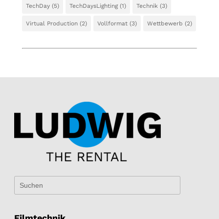
TechDay
(5)
TechDaysLighting
(1)
Technik
(3)
Virtual Production
(2)
Vollformat
(3)
Wettbewerb
(2)
Filmtechnik