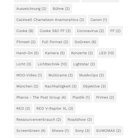
Auszeichnung
(2)
Bühne
(2)
Caldwell Chameleon Anamorphics
(2)
Canon
(1)
Cooke
(8)
Cooke S8/i FF
(3)
Coronavirus
(2)
FF
(2)
Filmset
(2)
Full Format
(2)
GoGreen
(6)
Hand-On
(5)
Kamera
(5)
Konzerte
(2)
LED
(10)
Licht
(3)
Lichttechnik
(10)
Lightstar
(2)
MOO-Video
(1)
Multicams
(3)
Musikclips
(2)
München
(2)
Nachhaltigkeit
(3)
Objektive
(3)
Pharos - The Post Group
(4)
Plastik
(1)
Primes
(2)
RED
(3)
RED V-Raptor XL
(3)
Ressourcenverbrauch
(2)
Roadshow
(2)
ScreenGreen
(4)
Shows
(1)
Sony
(3)
SUMOMAX
(2)