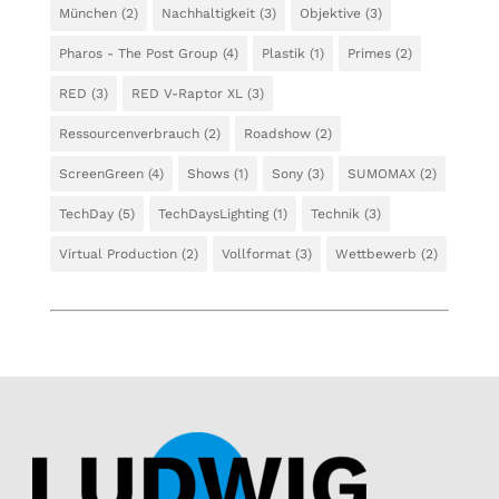
München
(2)
Nachhaltigkeit
(3)
Objektive
(3)
Pharos - The Post Group
(4)
Plastik
(1)
Primes
(2)
RED
(3)
RED V-Raptor XL
(3)
Ressourcenverbrauch
(2)
Roadshow
(2)
ScreenGreen
(4)
Shows
(1)
Sony
(3)
SUMOMAX
(2)
TechDay
(5)
TechDaysLighting
(1)
Technik
(3)
Virtual Production
(2)
Vollformat
(3)
Wettbewerb
(2)