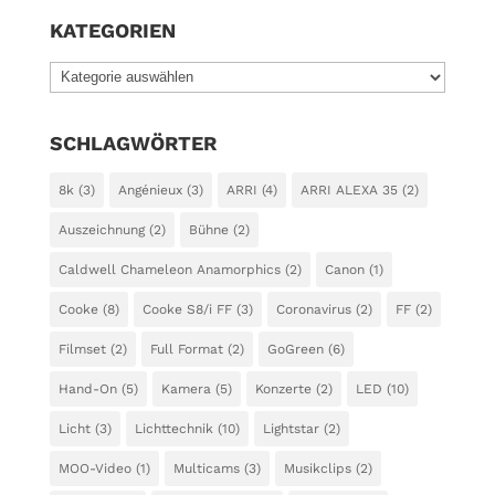
KATEGORIEN
KATEGORIEN
SCHLAGWÖRTER
8k
(3)
Angénieux
(3)
ARRI
(4)
ARRI ALEXA 35
(2)
Auszeichnung
(2)
Bühne
(2)
Caldwell Chameleon Anamorphics
(2)
Canon
(1)
Cooke
(8)
Cooke S8/i FF
(3)
Coronavirus
(2)
FF
(2)
Filmset
(2)
Full Format
(2)
GoGreen
(6)
Hand-On
(5)
Kamera
(5)
Konzerte
(2)
LED
(10)
Licht
(3)
Lichttechnik
(10)
Lightstar
(2)
MOO-Video
(1)
Multicams
(3)
Musikclips
(2)