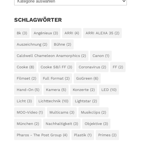
KATEGORIEN
SCHLAGWÖRTER
8k
(3)
Angénieux
(3)
ARRI
(4)
ARRI ALEXA 35
(2)
Auszeichnung
(2)
Bühne
(2)
Caldwell Chameleon Anamorphics
(2)
Canon
(1)
Cooke
(8)
Cooke S8/i FF
(3)
Coronavirus
(2)
FF
(2)
Filmset
(2)
Full Format
(2)
GoGreen
(6)
Hand-On
(5)
Kamera
(5)
Konzerte
(2)
LED
(10)
Licht
(3)
Lichttechnik
(10)
Lightstar
(2)
MOO-Video
(1)
Multicams
(3)
Musikclips
(2)
München
(2)
Nachhaltigkeit
(3)
Objektive
(3)
Pharos - The Post Group
(4)
Plastik
(1)
Primes
(2)