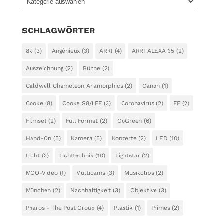
KATEGORIEN
SCHLAGWÖRTER
8k
(3)
Angénieux
(3)
ARRI
(4)
ARRI ALEXA 35
(2)
Auszeichnung
(2)
Bühne
(2)
Caldwell Chameleon Anamorphics
(2)
Canon
(1)
Cooke
(8)
Cooke S8/i FF
(3)
Coronavirus
(2)
FF
(2)
Filmset
(2)
Full Format
(2)
GoGreen
(6)
Hand-On
(5)
Kamera
(5)
Konzerte
(2)
LED
(10)
Licht
(3)
Lichttechnik
(10)
Lightstar
(2)
MOO-Video
(1)
Multicams
(3)
Musikclips
(2)
München
(2)
Nachhaltigkeit
(3)
Objektive
(3)
Pharos - The Post Group
(4)
Plastik
(1)
Primes
(2)