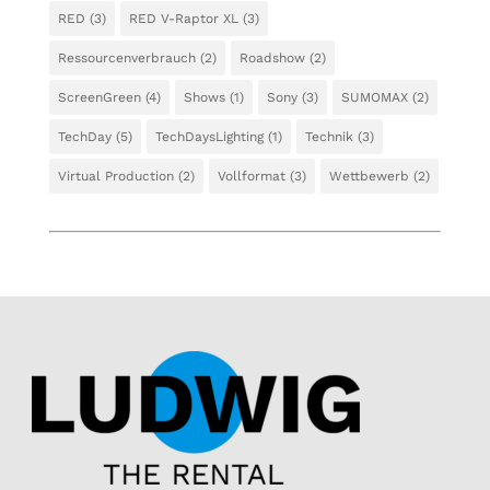
RED
(3)
RED V-Raptor XL
(3)
Ressourcenverbrauch
(2)
Roadshow
(2)
ScreenGreen
(4)
Shows
(1)
Sony
(3)
SUMOMAX
(2)
TechDay
(5)
TechDaysLighting
(1)
Technik
(3)
Virtual Production
(2)
Vollformat
(3)
Wettbewerb
(2)