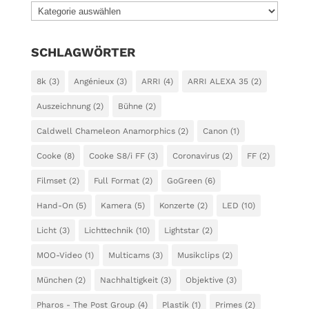
KATEGORIEN
SCHLAGWÖRTER
8k
(3)
Angénieux
(3)
ARRI
(4)
ARRI ALEXA 35
(2)
Auszeichnung
(2)
Bühne
(2)
Caldwell Chameleon Anamorphics
(2)
Canon
(1)
Cooke
(8)
Cooke S8/i FF
(3)
Coronavirus
(2)
FF
(2)
Filmset
(2)
Full Format
(2)
GoGreen
(6)
Hand-On
(5)
Kamera
(5)
Konzerte
(2)
LED
(10)
Licht
(3)
Lichttechnik
(10)
Lightstar
(2)
MOO-Video
(1)
Multicams
(3)
Musikclips
(2)
München
(2)
Nachhaltigkeit
(3)
Objektive
(3)
Pharos - The Post Group
(4)
Plastik
(1)
Primes
(2)