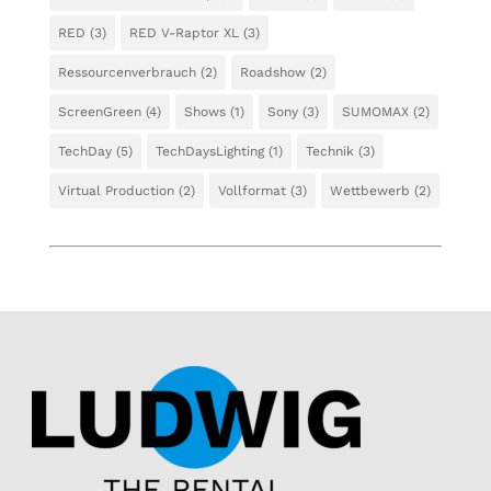
RED
(3)
RED V-Raptor XL
(3)
Ressourcenverbrauch
(2)
Roadshow
(2)
ScreenGreen
(4)
Shows
(1)
Sony
(3)
SUMOMAX
(2)
TechDay
(5)
TechDaysLighting
(1)
Technik
(3)
Virtual Production
(2)
Vollformat
(3)
Wettbewerb
(2)